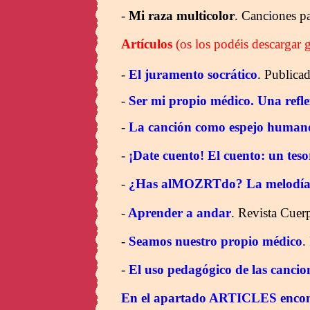
-
Mi raza multicolor
. Canciones pa
Artículos
(os los podéis descargar 
-
El juramento socrático
. Publica
-
Ser mi propio médico. Una reflex
-
La canción como espejo human
-
¡Date cuento! El cuento: un te
-
¿Has alMOZRTdo? La melodía s
-
Aprender a andar
. Revista Cue
-
Seamos nuestro propio médico
.
-
El uso pedagógico de las cancio
En el apartado
ARTICLES
encont