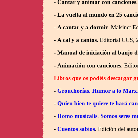
-
Cantar y animar con canciones
-
La vuelta al mundo en 25 canci
-
A cantar y a dormir
. Malsinet E
-
A cal y a cantos
. Editorial CCS, 
-
Manual de iniciación al banjo d
-
Animación con canciones
. Edito
Libros que os podéis descargar g
-
Grouchorías. Humor a lo Marx
-
Quien bien te quiere te hará can
-
Homo musicalis
.
Somos seres mu
-
Cuentos sabios
. Edición del auto