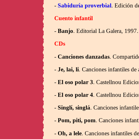
-
Sabiduría proverbial
. Edición d
Cuento infantil
-
Banjo
. Editorial La Galera, 1997.
CDs
-
Canciones danzadas
. Compartid
-
Je, lai, li
. Canciones infantiles de
-
El oso polar 3
. Castellnou Edicio
-
El oso polar 4
. Castellnou Edici
-
Singlí, singlá
. Canciones infantil
-
Pom, piti, pom
. Canciones infant
-
Oh, a lele
. Canciones infantiles d